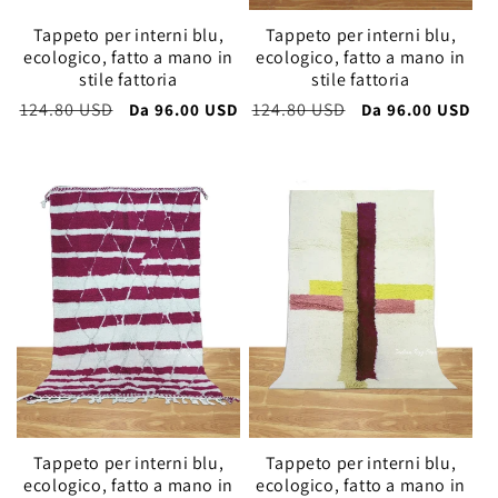
Tappeto per interni blu,
Tappeto per interni blu,
ecologico, fatto a mano in
ecologico, fatto a mano in
stile fattoria
stile fattoria
Prezzo
124.80 USD
Prezzo
Prezzo
124.80 USD
Prezzo
Da
96.00 USD
Da
96.00 USD
di
scontato
di
scontato
listino
listino
Tappeto per interni blu,
Tappeto per interni blu,
ecologico, fatto a mano in
ecologico, fatto a mano in