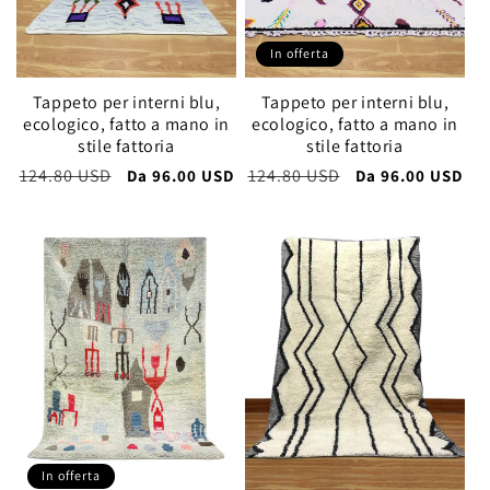
n
e
In offerta
:
Tappeto per interni blu,
Tappeto per interni blu,
ecologico, fatto a mano in
ecologico, fatto a mano in
stile fattoria
stile fattoria
Prezzo
124.80 USD
Prezzo
Prezzo
124.80 USD
Prezzo
Da
96.00 USD
Da
96.00 USD
di
scontato
di
scontato
listino
listino
In offerta