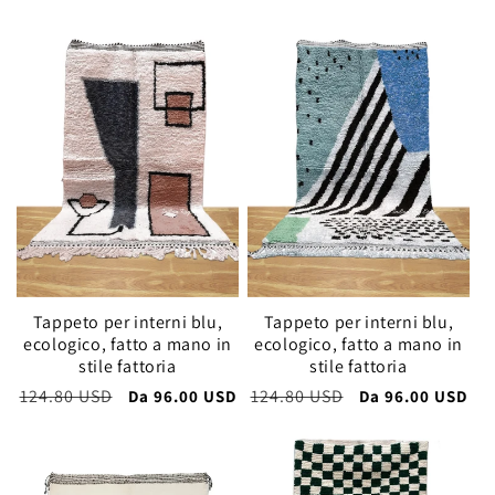
listino
listino
Tappeto per interni blu,
Tappeto per interni blu,
ecologico, fatto a mano in
ecologico, fatto a mano in
stile fattoria
stile fattoria
Prezzo
124.80 USD
Prezzo
Prezzo
124.80 USD
Prezzo
Da
96.00 USD
Da
96.00 USD
di
scontato
di
scontato
listino
listino