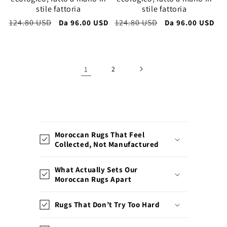
stile fattoria
stile fattoria
Prezzo
124.80 USD
Prezzo
Prezzo
124.80 USD
Prezzo
Da
96.00 USD
Da
96.00 USD
di
scontato
di
scontato
listino
listino
1
2
C
o
Moroccan Rugs That Feel
n
Collected, Not Manufactured
t
e
What Actually Sets Our
n
Moroccan Rugs Apart
u
Rugs That Don’t Try Too Hard
t
o