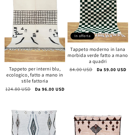
In offerta
Tappeto moderno in lana
morbida verde fatto a mano
a quadri
Tappeto per interni blu,
Prezzo
84.00 USD
Prezzo
Da
59.00 USD
ecologico, fatto a mano in
di
scontato
stile fattoria
listino
Prezzo
124.80 USD
Prezzo
Da
96.00 USD
di
scontato
listino