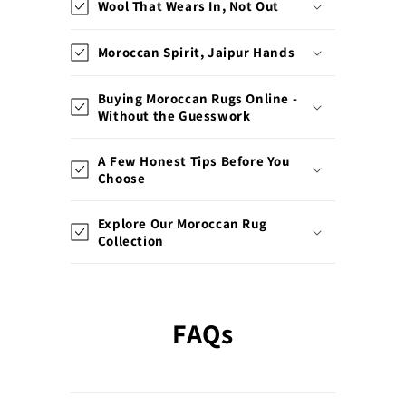
Wool That Wears In, Not Out
c
o
Moroccan Spirit, Jaipur Hands
m
p
Buying Moroccan Rugs Online -
r
Without the Guesswork
i
m
A Few Honest Tips Before You
i
Choose
b
i
Explore Our Moroccan Rug
Collection
l
e
FAQs