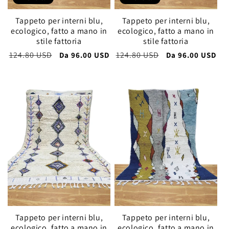
Tappeto per interni blu,
Tappeto per interni blu,
ecologico, fatto a mano in
ecologico, fatto a mano in
stile fattoria
stile fattoria
Prezzo
124.80 USD
Prezzo
Prezzo
124.80 USD
Prezzo
Da
96.00 USD
Da
96.00 USD
di
scontato
di
scontato
listino
listino
Tappeto per interni blu,
Tappeto per interni blu,
ecologico, fatto a mano in
ecologico, fatto a mano in