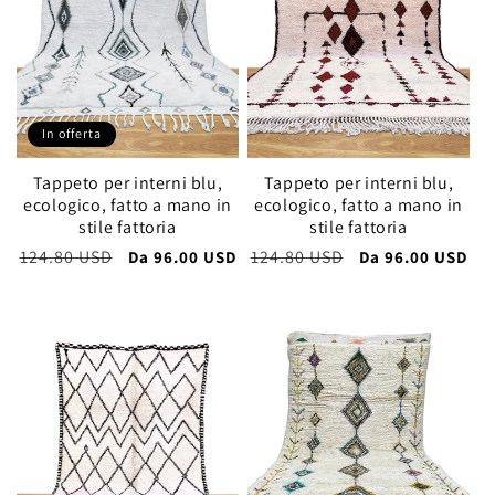
In offerta
Tappeto per interni blu,
Tappeto per interni blu,
ecologico, fatto a mano in
ecologico, fatto a mano in
stile fattoria
stile fattoria
Prezzo
124.80 USD
Prezzo
Prezzo
124.80 USD
Prezzo
Da
96.00 USD
Da
96.00 USD
di
scontato
di
scontato
listino
listino