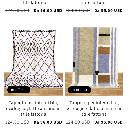
stile fattoria
stile fattoria
Prezzo
124.80 USD
Prezzo
Prezzo
124.80 USD
Prezzo
Da
96.00 USD
Da
96.00 USD
di
scontato
di
scontato
listino
listino
In offerta
In offerta
Tappeto per interni blu,
Tappeto per interni blu,
ecologico, fatto a mano in
ecologico, fatto a mano in
stile fattoria
stile fattoria
Prezzo
124.80 USD
Prezzo
Prezzo
124.80 USD
Prezzo
Da
96.00 USD
Da
96.00 USD
di
scontato
di
scontato