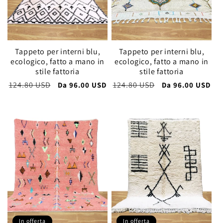
Tappeto per interni blu,
Tappeto per interni blu,
ecologico, fatto a mano in
ecologico, fatto a mano in
stile fattoria
stile fattoria
Prezzo
124.80 USD
Prezzo
Prezzo
124.80 USD
Prezzo
Da
96.00 USD
Da
96.00 USD
di
scontato
di
scontato
listino
listino
In offerta
In offerta